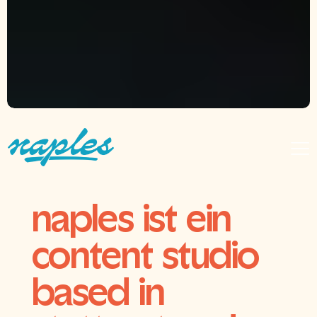
naples ist ein
content studio
based in