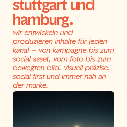
stuttgart und
hamburg.
wir entwickeln und
produzieren inhalte für jeden
kanal – von kampagne bis zum
social asset, vom foto bis zum
bewegten bild. visuell präzise,
social first und immer nah an
der marke.